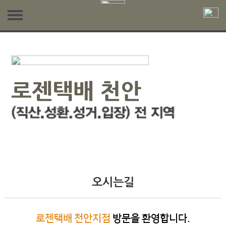
회사소개
인사말
문의
오시는길
채용문의
고객센터
택배문의
공지사항
차량광고문의
자주묻는질문
오시는길
로젠택배 천안지점
방문을 환영합니다.